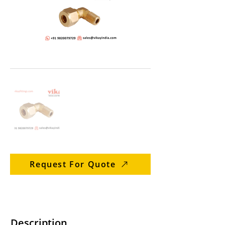
Request For Quote
Description