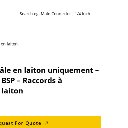
 en laiton
âle en laiton uniquement –
 BSP – Raccords à
laiton
quest For Quote