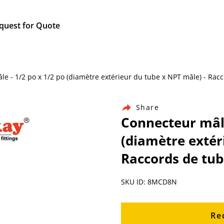
quest for Quote
âle - 1/2 po x 1/2 po (diamètre extérieur du tube x NPT mâle) - Rac
Share
Connecteur mâle
(diamètre extér
Raccords de tub
SKU ID: 8MCD8N
Re