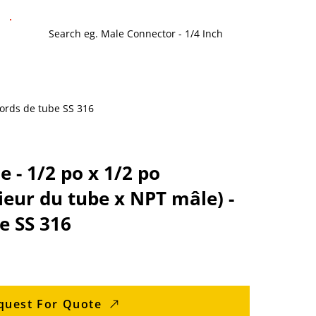
cords de tube SS 316
 - 1/2 po x 1/2 po
ieur du tube x NPT mâle) -
e SS 316
quest For Quote