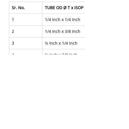
Sr. No.
TUBE OD Ø T x ISOP Male Pipe Size P
1
1/4 Inch x 1/4 Inch
2
1/4 Inch x 3/8 Inch
3
½ Inch x 1/4 Inch
4
½ Inch x 3/8 Inch
5
½ Inch x ½ Inch
About Us
|
FAQ's
|
Policies
|
Disclaimer
|
Contact Us
|
RFQ
Air Compressor Parts
|
Mining and
Construction
Send your inquires at
|
sales@vikayindia.com
|