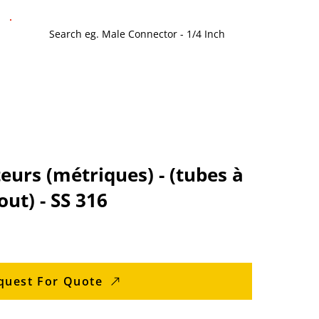
eurs (métriques) - (tubes à
ut) - SS 316
quest For Quote