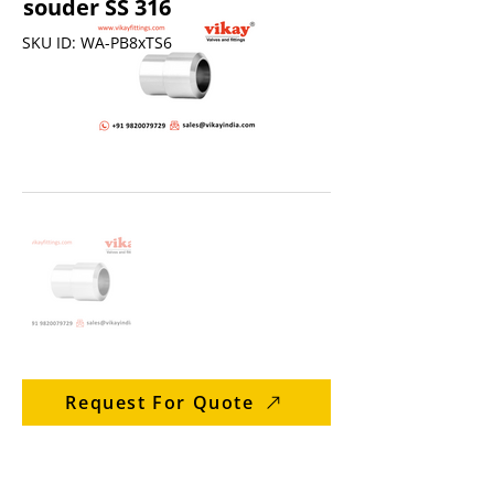
souder SS 316
SKU ID: WA-PB8xTS6
Request For Quote