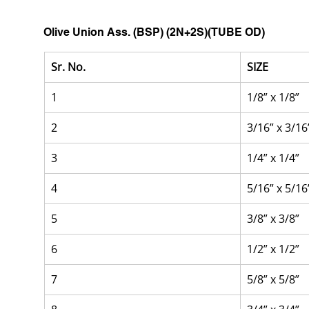
Olive Union Ass. (BSP) (2N+2S)(TUBE OD)
Sr. No.
SIZE
1
1/8” x 1/8”
2
3/16” x 3/16
3
1/4” x 1/4”
4
5/16” x 5/16
5
3/8” x 3/8”
6
1/2” x 1/2”
7
5/8” x 5/8”