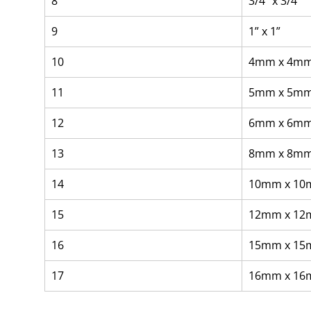
8
3/4” x 3/4”
9
1” x 1”
10
4mm x 4m
11
5mm x 5m
12
6mm x 6m
13
8mm x 8m
14
10mm x 1
15
12mm x 1
16
15mm x 1
17
16mm x 1