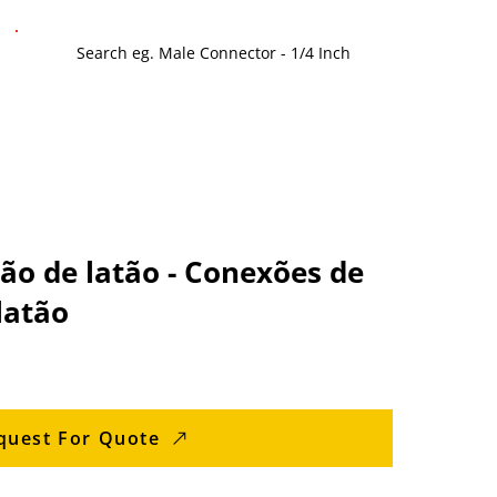
ão de latão - Conexões de
latão
quest For Quote