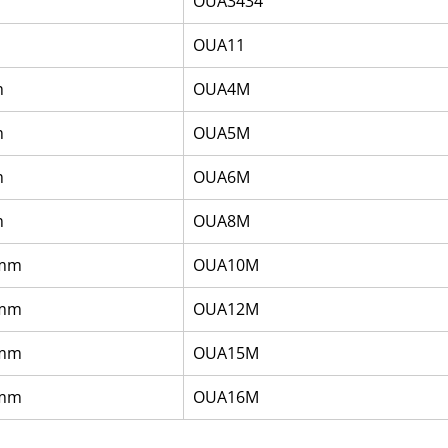
OUA3434
OUA11
m
OUA4M
m
OUA5M
m
OUA6M
m
OUA8M
0mm
OUA10M
2mm
OUA12M
5mm
OUA15M
6mm
OUA16M