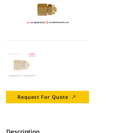
Request For Quote
Description