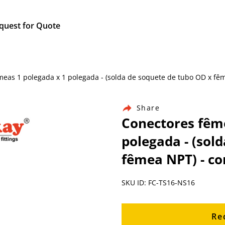
quest for Quote
fêmeas 1 polegada x 1 polegada - (solda de soquete de tubo OD x f
Share
Conectores fême
polegada - (sol
fêmea NPT) - co
SKU ID: FC-TS16-NS16
Re