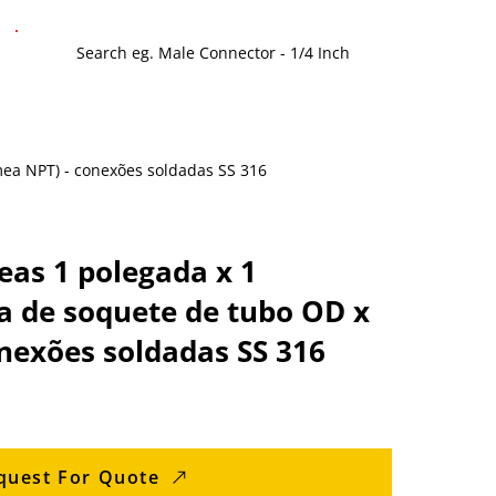
êmea NPT) - conexões soldadas SS 316
as 1 polegada x 1
da de soquete de tubo OD x
nexões soldadas SS 316
quest For Quote