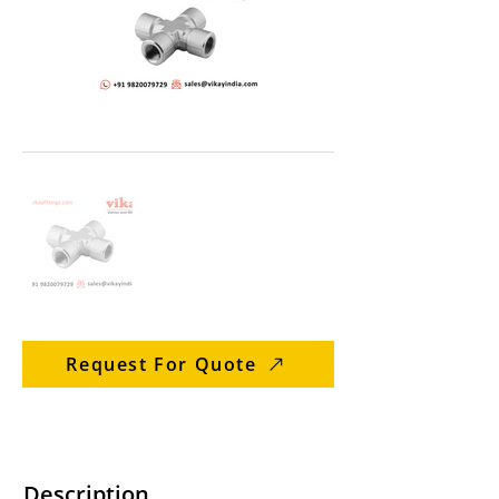
Request For Quote
Description