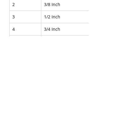
2
3/8 Inch
3
1/2 Inch
4
3/4 Inch
5
1 Inch
About Us
|
FAQ's
|
Policies
|
Disclaimer
|
Contact Us
|
RFQ
Air Compressor Parts
|
Mining and
Construction
Send your inquires at
|
sales@vikayindia.com
|
Compression Fittings Q&A
We Also Supply In Following Countries
Qatar, Saudi Arabia , Australia , Canada , Guinea ,
Madagascar
,
Thailand
, Ukraine , Finland ,Namibia