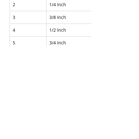
2
1/4 Inch
3
3/8 Inch
4
1/2 Inch
5
3/4 Inch
6
1 Inch
About Us
|
FAQ's
|
Policies
|
Disclaimer
|
Contact Us
|
RFQ
Air Compressor Parts
|
Mining and
Construction
Send your inquires at
|
sales@vikayindia.com
|
Compression Fittings Q&A
We Also Supply In Following Countries