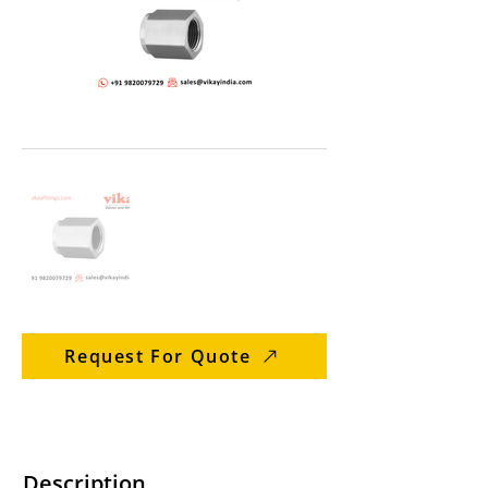
Request For Quote
Description