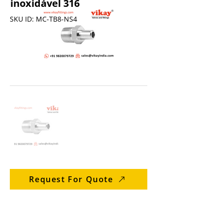
inoxidável 316
SKU ID: MC-TB8-NS4
Request For Quote