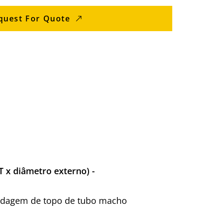
quest For Quote
 x diâmetro externo) -
(soldagem de topo de tubo macho