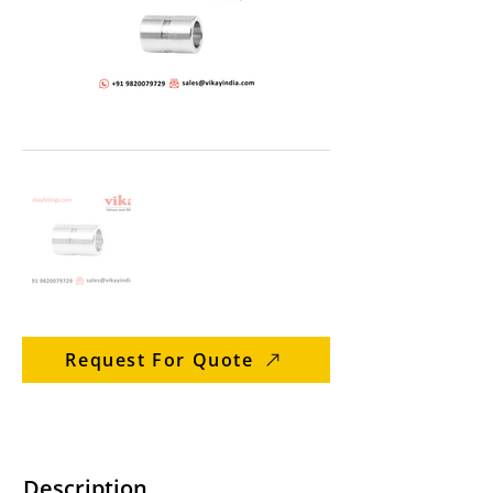
Request For Quote
Description