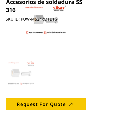
Accesorios de soldadura SS
316
SKU ID: PUW-MS24xMTB16
Request For Quote