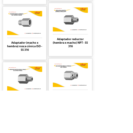
Adaptador reductor
Adaptador (macho x
(hembra x macho) NPT - SS
hembra) rosca cónica ISO -
316
SS 316
Adaptador SAE (macho x
Adaptador reductor
hembra) Rosca UNF - SS
(hembra x macho) rosca
316
cónica ISO - SS 316