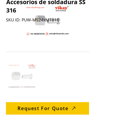
Accesorios de soldadura SS
316
SKU ID: PUW-MS24xMTB18
Request For Quote