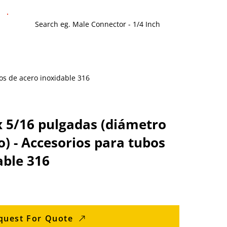
bos de acero inoxidable 316
 5/16 pulgadas (diámetro
o) - Accesorios para tubos
able 316
quest For Quote