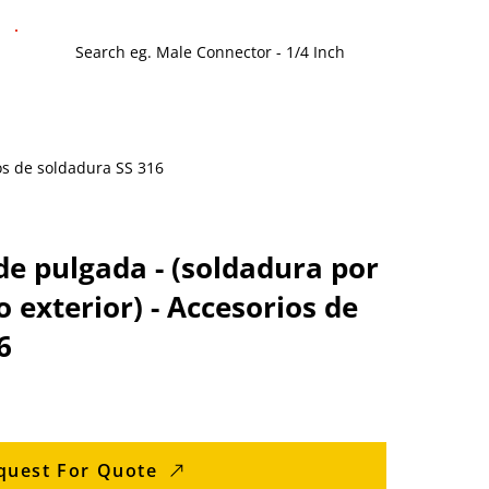
ios de soldadura SS 316
de pulgada - (soldadura por
 exterior) - Accesorios de
6
quest For Quote